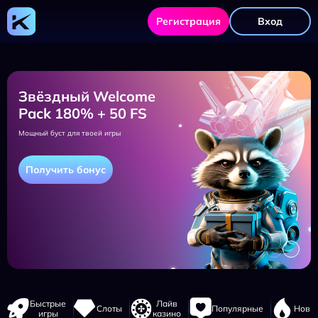
Комета
казино
Регистрация
Вход
Официальный
сайт
2026
Звёздный Welcome
Pack 180% + 50 FS
Мощный буст для твоей игры
Получить бонус
Навигация
Быстрые
Лайв
Слоты
Популярные
Новы
сайта
игры
казино