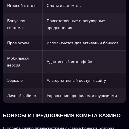
Игровой каталог
Слоты и автоматы
Бонусная
Приветственные и регулярные
система
предложения
Промокоды
Используются для активации бонусов
Мобильная
Адаптивный интерфейс
версия
Зеркало
Альтернативный доступ к сайту
Личный кабинет
Управление профилем и функциями
БОНУСЫ И ПРЕДЛОЖЕНИЯ КОМЕТА КАЗИНО
В Kometa casino предусмотрена система бонусов, которая