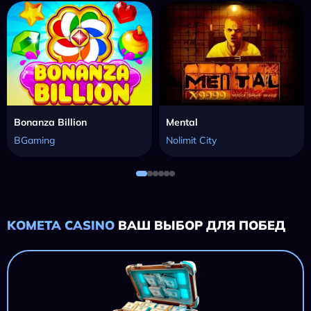
Bonanza Billion
Mental
BGaming
Nolimit City
KOMETA CASINO
ВАШ ВЫБОР ДЛЯ ПОБЕД