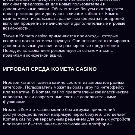
включает предложения для новых пользователей и
дополнительные акции. Обычно такие бонусы активируются
после регистрации и доступны в личном кабинете. Комета
казино может использовать различные форматы поощрений,
включая процентные начисления и дополнительные игровые
возможности.
Также в Kometa casino применяются промокоды, которые
вводятся пользователем вручную. Они позволяют активировать
дополнительные условия или расширенные предложения.
Перед использованием рекомендуется ознакомиться с
правилами конкретной акции.
ИГРОВАЯ СРЕДА KOMETA CASINO
Игровой каталог Комета казино состоит из автоматов разных
категорий. Пользователь может выбрать игру по интерфейсу
или тематике. В Kometa casino представлены как классические
варианты, так и современные слоты с дополнительными
функциями.
Играть в Комета казино можно без загрузки приложений —
доступ осуществляется напрямую через браузер. Это делает
Kometa casino универсальным решением для разных устройств
и позволяет быстро начать использование платформы.