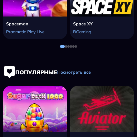
Spaceman
Space XY
Pragmatic Play Live
BGaming
ПОПУЛЯРНЫЕ
Посмотреть все