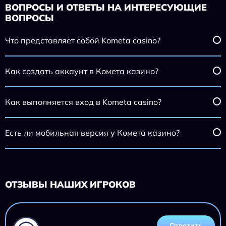
ВОПРОСЫ И ОТВЕТЫ НА ИНТЕРЕСУЮЩИЕ
ВОПРОСЫ
Что представляет собой Kometa casino?
Как создать аккаунт в Комета казино?
Как выполняется вход в Kometa casino?
Есть ли мобильная версия у Комета казино?
ОТЗЫВЫ НАШИХ ИГРОКОВ
Ответить