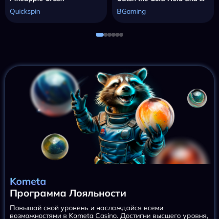
Quickspin
BGaming
Kometa
Программа Лояльности
Повышай свой уровень и наслаждайся всеми
возможностями в Kometa Casino. Достигни высшего уровня,