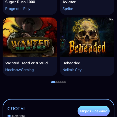
Sugar Rush 1000
Aviator
Pragmatic Play
Spribe
Wanted Dead or a Wild
Beheaded
HacksawGaming
Nolimit City
СЛОТЫ
Играть сейчас
4479 Игры