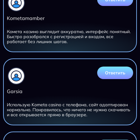
Kometamamber
Комета казино выглядит аккуратно, интерфейс понятный.
Быстро разобрался с регистрацией и входом, все
работает без лишних шагов.
Ответить
Garsia
Использую Kometa casino с телефона, сайт адаптирован
нормально. Понравилось, что ничего не нужно скачивать
и все открывается прямо в браузере.